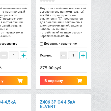
й автоматический
Двухполюсный автоматический
 на номинальный
выключатель на номинальный
актеристикой
ток 3А и характеристикой
С" предназначен
отключения "С" предназначен
ия и отключения
для включения и отключения
х цепей, защиты
электрических цепей, защиты
ний и
кабельных линий и
 от перегрузок и
потребителей от перегрузок и
ыканий.
коротких замыканий.
к сравнению
Добавить к сравнению
−
+
−
+
Кол-во:
275.00
б.
руб.
ну
В корзину
C4 4,5кА
Z406 3Р C4 4,5кА
ELVERT