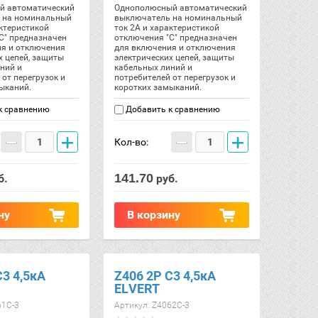
й автоматический
Однополюсный автоматический
 на номинальный
выключатель на номинальный
актеристикой
ток 2А и характеристикой
С" предназначен
отключения "С" предназначен
ия и отключения
для включения и отключения
х цепей, защиты
электрических цепей, защиты
ний и
кабельных линий и
 от перегрузок и
потребителей от перегрузок и
ыканий.
коротких замыканий.
к сравнению
Добавить к сравнению
−
+
−
+
Кол-во:
141.70
б.
руб.
ну
В корзину
C3 4,5кА
Z406 2Р C3 4,5кА
ELVERT
1C-3
Артикул:
Z4062C-3