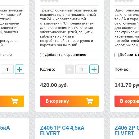
оматический
Трехполюсный автоматический
Однополюсны
оминальный
выключатель на номинальный
выключатель
стикой
ток 2А и характеристикой
ток 3А и хар
едназначен
отключения "С" предназначен
отключения "
отключения
для включения и отключения
для включен
ей, защиты
электрических цепей, защиты
электрически
кабельных линий и
кабельных ли
регрузок и
потребителей от перегрузок и
потребителей
й.
коротких замыканий.
коротких зам
внению
Добавить к сравнению
Добавить 
+
−
+
Кол-во:
Кол-во:
420.00
141.70
руб.
ру
В корзину
В корзи
,5кА
Z406 1Р C4 4,5кА
Z406 2Р 
ELVERT
ELVERT