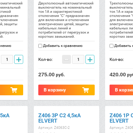
оматический
Двухполюсный автоматический
Трехполюсны
оминальный
выключатель на номинальный
выключатель
стикой
ток 1А и характеристикой
ток 1А и хар
едназначен
отключения "С" предназначен
отключения "
отключения
для включения и отключения
для включен
ей, защиты
электрических цепей, защиты
электрически
кабельных линий и
кабельных ли
регрузок и
потребителей от перегрузок и
потребителей
й.
коротких замыканий.
коротких зам
внению
Добавить к сравнению
Добавить 
+
−
+
Кол-во:
Кол-во:
275.00
420.00
руб.
ру
В корзину
В корзи
,5кА
Z406 3Р C2 4,5кА
Z406 1Р 
ELVERT
ELVERT
Артикул:
Z4063C-2
Артикул:
Z406