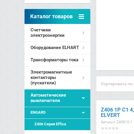
Каталог товаров
Счетчики
электроэнергии
Оборудование ELHART
Трансформаторы тока
Электромагнитные
контакторы
(пускатели)
Сортировать по:
Автоматические
выключатели
Z406 1Р C1 4
ENGARD
ELVERT
Артикул:
Z4061C-1
Z406 Серия Effica