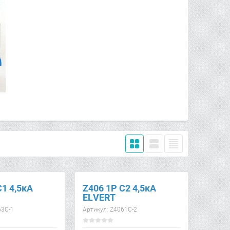
C1 4,5кА
Z406 1Р C2 4,5кА
ELVERT
3C-1
Артикул:
Z4061C-2