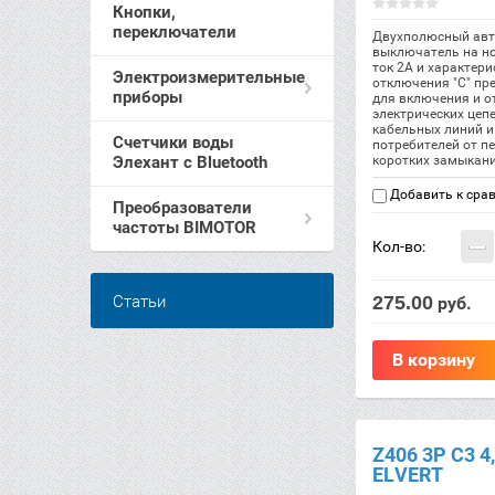
Кнопки,
переключатели
Двухполюсный авт
выключатель на н
ток 2А и характери
Электроизмерительные
отключения "С" пр
приборы
для включения и 
электрических цеп
кабельных линий и
Счетчики воды
потребителей от пе
Элехант c Bluetooth
коротких замыкани
Добавить к сра
Преобразователи
частоты BIMOTOR
−
Кол-во:
275.00
Статьи
руб.
В корзину
Z406 3Р C3 4
ELVERT