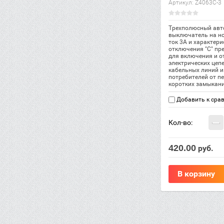
Артикул:
Z4063C-3
Трехполюсный авт
выключатель на н
ток 3А и характери
отключения "С" пр
для включения и 
электрических цеп
кабельных линий и
потребителей от пе
коротких замыкани
Добавить к сра
−
Кол-во:
420.00
руб.
В корзину