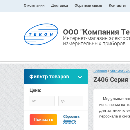
О компании
Доставка
Обратная связь
Контакты
ООО "Компания Те
Интернет-магазин электро
измерительных приборов
Главная
 / 
Автоматиче
Фильтр товаров
Z406 Серия 
Цена:
Модульные автом
от
до
исполнении на т
для затяжки кле
персонала и сни
Сбросить
Показать
фильтр