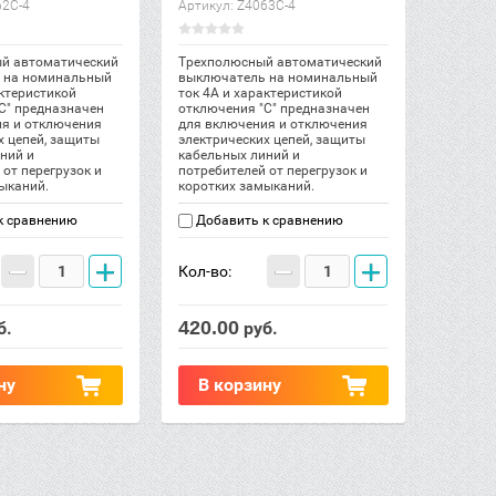
2C-4
Артикул:
Z4063C-4
й автоматический
Трехполюсный автоматический
 на номинальный
выключатель на номинальный
актеристикой
ток 4А и характеристикой
С" предназначен
отключения "С" предназначен
ия и отключения
для включения и отключения
х цепей, защиты
электрических цепей, защиты
ний и
кабельных линий и
 от перегрузок и
потребителей от перегрузок и
ыканий.
коротких замыканий.
к сравнению
Добавить к сравнению
−
+
−
+
Кол-во:
420.00
б.
руб.
ну
В корзину