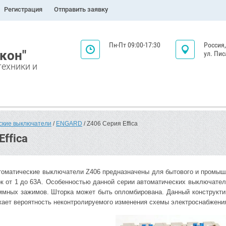
Регистрация
Отправить заявку
Пн-Пт 09:00-17:30
Россия,
кон"
ул. Пис
техники и
ские выключатели
 / 
ENGARD
 / Z406 Серия Effica
Effica
атические выключатели Z406 предназначены для бытового и промышле
ок от 1 до 63А. Особенностью данной серии автоматических выключате
ммных зажимов. Шторка может быть опломбирована. Данный конструкт
жает вероятность неконтролируемого изменения схемы электроснабжени