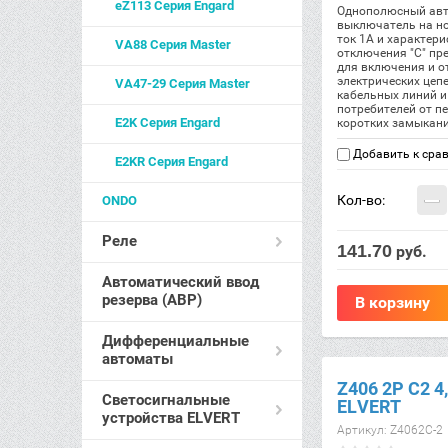
eZ113 Серия Engard
Однополюсный авт
выключатель на н
ток 1А и характери
VA88 Серия Master
отключения "С" пр
для включения и 
электрических цеп
VA47-29 Серия Master
кабельных линий и
потребителей от пе
E2K Серия Engard
коротких замыкани
Добавить к сра
E2KR Cерия Engard
−
Кол-во:
ONDO
Реле
141.70
руб.
Автоматический ввод
резерва (АВР)
В корзину
Дифференциальные
автоматы
Z406 2Р C2 4
Светосигнальные
ELVERT
устройства ELVERT
Артикул:
Z4062C-2