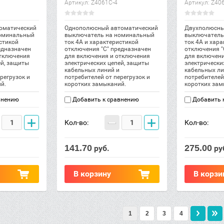
Артикул:
Z4061C-4
Артикул:
Z406
оматический
Однополюсный автоматический
Двухполюсны
оминальный
выключатель на номинальный
выключатель
стикой
ток 4А и характеристикой
ток 4А и хар
едназначен
отключения "С" предназначен
отключения "
отключения
для включения и отключения
для включен
ей, защиты
электрических цепей, защиты
электрически
кабельных линий и
кабельных ли
регрузок и
потребителей от перегрузок и
потребителей
й.
коротких замыканий.
коротких зам
внению
Добавить к сравнению
Добавить 
+
−
+
Кол-во:
Кол-во:
141.70
275.00
руб.
ру
В корзину
В корзи
1
2
3
4