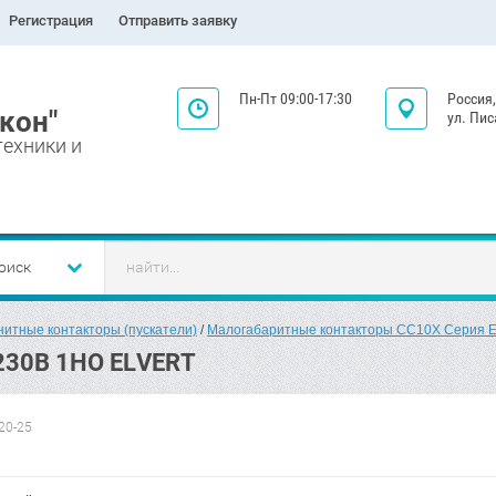
Регистрация
Отправить заявку
Пн-Пт 09:00-17:30
Россия,
кон"
ул. Пис
техники и
оиск
итные контакторы (пускатели)
 / 
Малогабаритные контакторы СС10Х Серия Ef
230В 1НО ELVERT
20-25