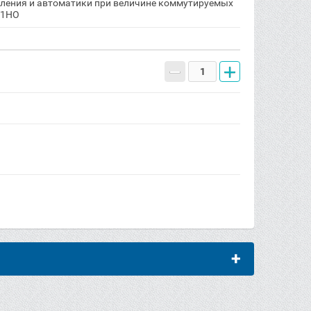
вления и автоматики при величине коммутируемых
 1НО
−
+