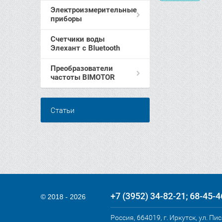
Электроизмерительные
приборы
Счетчики воды
Элехант c Bluetooth
Преобразователи
частоты BIMOTOR
Статьи
+7 (3952) 34-82-21
68-45-4
© 2018 - 2026
Россия, 664019, г. Иркутск, ул. Пи