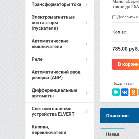
Малогабарит
Трансформаторы тока
токов до 25
Электромагнитные
Добавить к
контакторы
(пускатели)
Кол-во:
Автоматические
выключатели
785.00
руб.
Реле
В корзин
Автоматический ввод
резерва (АВР)
Поделиться:
Дифференциальные
автоматы
Светосигнальные
устройства ELVERT
Описание
Кнопки,
переключатели
Назад