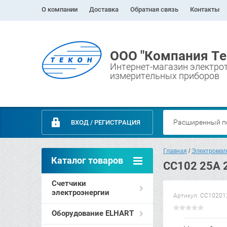
О компании
Доставка
Обратная связь
Контакты
ООО "Компания Те
Интернет-магазин электро
измерительных приборов
Расширенный п
ВХОД / РЕГИСТРАЦИЯ
Главная
 / 
Электромагн
Каталог товаров
СС102 25A 
Счетчики
электроэнергии
Артикул:
CC10201
Оборудование ELHART