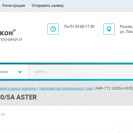
Регистрация
Отправить заявку
Пн-Пт 09:00-17:30
Россия,
кон"
ул. Пис
техники и
оиск
ерительные приборы
 / 
Амперметры переменного тока
 / AMP-771 100/5А AST
0/5А ASTER
100