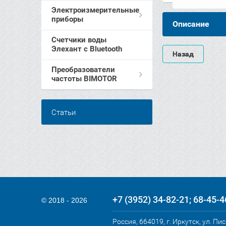
Электроизмерительные
приборы
Описание
Счетчики воды
Элехант c Bluetooth
Назад
Преобразователи
частоты BIMOTOR
Статьи
+7 (3952) 34-82-21
68-45-4
© 2018 - 2026
Россия, 664019, г. Иркутск, ул. Пи