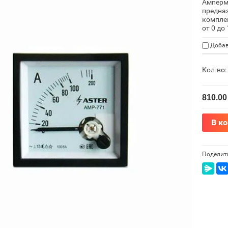
Амперм
предна
компле
от 0 до
Добав
Кол-во:
810.00
В к
Поделит