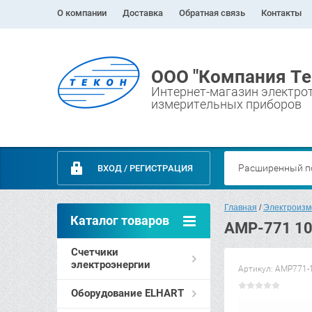
О компании
Доставка
Обратная связь
Контакты
ООО "Компания Те
Интернет-магазин электро
измерительных приборов
Расширенный п
ВХОД / РЕГИСТРАЦИЯ
Главная
 / 
Электроизм
Каталог товаров
AMP-771 10
Счетчики
электроэнергии
Артикул:
AMP771-
Оборудование ELHART