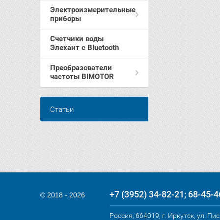
Электроизмерительные
приборы
Счетчики воды
Элехант c Bluetooth
Преобразователи
частоты BIMOTOR
Статьи
+7 (3952) 34-82-21
68-45-4
© 2018 - 2026
Россия, 664019, г. Иркутск, ул. Пи